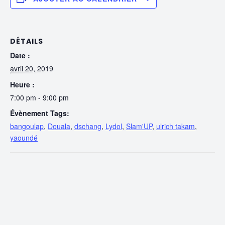
DÉTAILS
Date :
avril 20, 2019
Heure :
7:00 pm - 9:00 pm
Évènement Tags:
bangoulap
,
Douala
,
dschang
,
Lydol
,
Slam'UP
,
ulrich takam
,
yaoundé