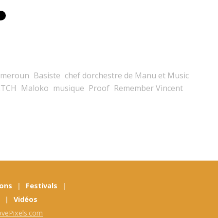
Cameroun
Basiste
chef dorchestre de Manu et Music
KETCH
Maloko
musique
Proof
Remember Vincent
ions
Festivals
Vidéos
ovePixels.com