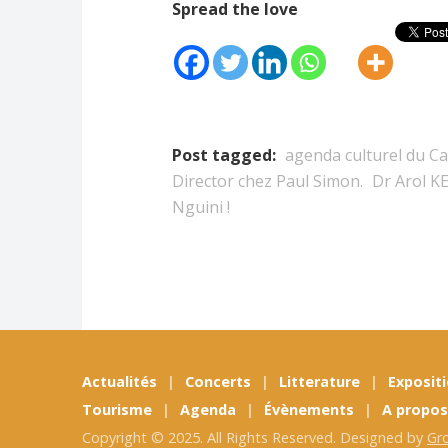
Spread the love
Post tagged:
agenda culturel du 
Director chez Paul Simon.
Dr Arol 
Nguini !
Actualités
Concerts
Litterature
Exposit
Tourisme
Agenda
Évènements
A propos
Copyright © 2025. All Rights Reserved. Designed by
Gr