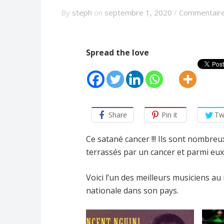
By
steph
on
septembre 1, 2020
/
Commentaire
Spread the love
Share
Pin it
Tw
Ce satané cancer !!! Ils sont nombre
terrassés par un cancer et parmi eux
Voici l’un des meilleurs musiciens a
nationale dans son pays.