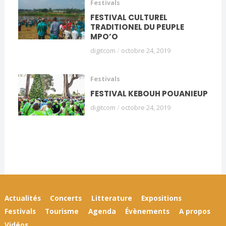
Festivals
FESTIVAL CULTUREL
TRADITIONEL DU PEUPLE
MPO’O
digitcom
/
octobre 24, 2019
Festivals
FESTIVAL KEBOUH POUANIEUP
digitcom
/
octobre 24, 2019
Actualités
Concerts
Litterature
Expositions
Festivals
Tourisme
Agenda
Évènements
A propos
Vidéos