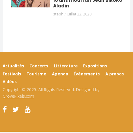
10 ans mourrait Jean Bikoko
Aladin
steph
/
juillet 22, 2020
Actualités
Concerts
Litterature
Expositions
Festivals
Tourisme
Agenda
Évènements
A propos
Vidéos
Copyright © 2025. All Rights Reserved. Designed by
GrovePixels.com