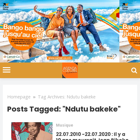
Homepage
»
Tag Archives: Ndutu bakeke
Posts Tagged: "Ndutu bakeke"
Musique
22.07.2010 -22.07.2020 : Il y a