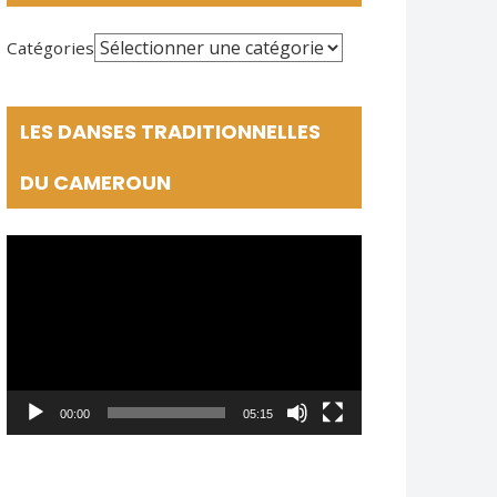
Catégories
LES DANSES TRADITIONNELLES
DU CAMEROUN
Lecteur
vidéo
00:00
05:15