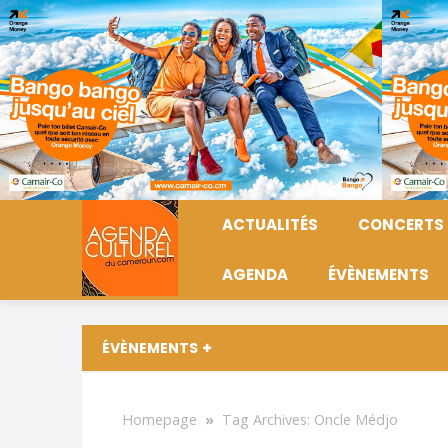
ACTUALITÉS
CONCERTS
AGENDA
ÉVÈNEMENTS
ÉVÈNEMENTS
Homepage
»
Tag Archives: Oncle Médjo