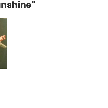
unshine"