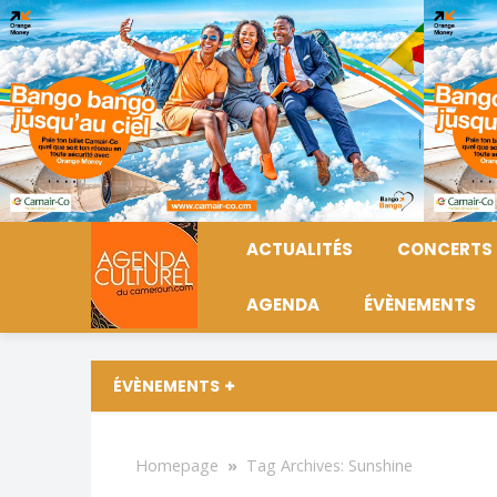
ACTUALITÉS
CONCERTS
AGENDA
ÉVÈNEMENTS
ÉVÈNEMENTS
Homepage
»
Tag Archives: Sunshine