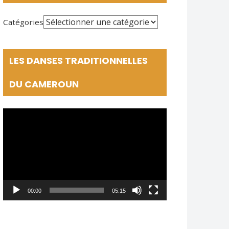
Catégories
LES DANSES TRADITIONNELLES
DU CAMEROUN
Lecteur
vidéo
00:00
05:15