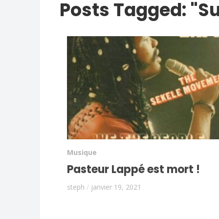
Posts Tagged: "S
Musique
Pasteur Lappé est mort !
steph
/
janvier 19, 2021