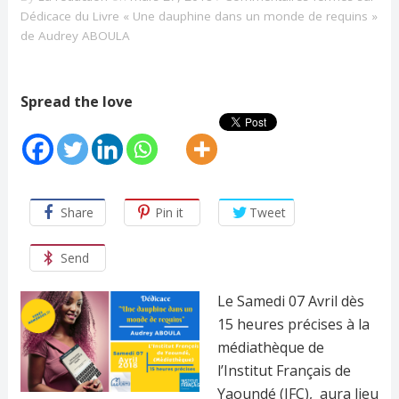
Dédicace du Livre « Une dauphine dans un monde de requins »
de Audrey ABOULA
Spread the love
Share
Pin it
Tweet
Send
Le Samedi 07 Avril dès
15 heures précises à la
médiathèque de
l’Institut Français de
Yaoundé (IFC), aura lieu