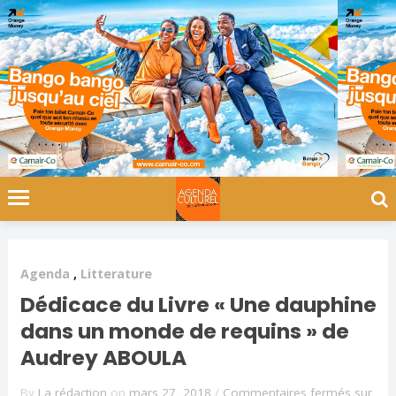
Agenda
,
Litterature
Dédicace du Livre « Une dauphine
dans un monde de requins » de
Audrey ABOULA
By
La rédaction
on
mars 27, 2018
/
Commentaires fermés
sur