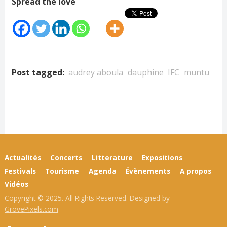
Spread the love
Post tagged:
audrey aboula
dauphine
IFC
muntu
Actualités
Concerts
Litterature
Expositions
Festivals
Tourisme
Agenda
Évènements
A propos
Vidéos
Copyright © 2025. All Rights Reserved. Designed by
GrovePixels.com