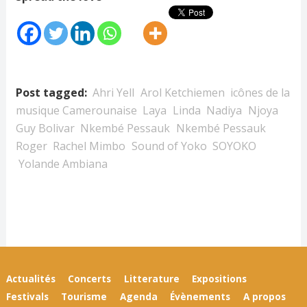
Post tagged:
Ahri Yell
Arol Ketchiemen
icônes de la
musique Camerounaise
Laya
Linda
Nadiya
Njoya
Guy Bolivar
Nkembé Pessauk
Nkembé Pessauk
Roger
Rachel Mimbo
Sound of Yoko
SOYOKO
Yolande Ambiana
Actualités
Concerts
Litterature
Expositions
Festivals
Tourisme
Agenda
Évènements
A propos