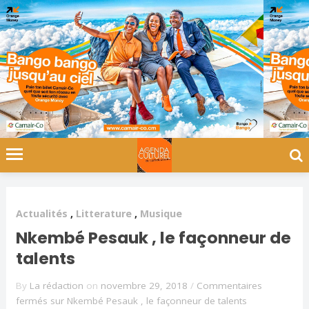
Actualités
,
Litterature
,
Musique
Nkembé Pesauk , le façonneur de
talents
By
La rédaction
on
novembre 29, 2018
/
Commentaires
fermés
sur Nkembé Pesauk , le façonneur de talents