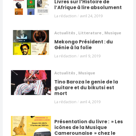
Livres sur l’Histoire de
l’Afrique à lire absolument
La rédaction
/
avril 24, 2019
Actualités
,
Litterature
,
Musique
Mekongo Président : du
Génie à la folie
La rédaction
/
avril 9, 2019
Actualités
,
Musique
Tino Baroza le genie de la
guitare et du bikutsi est
mort
La rédaction
/
avril 4, 2019
Présentation du livre : » Les
icônes de la Musique
Camerounaise » chez le