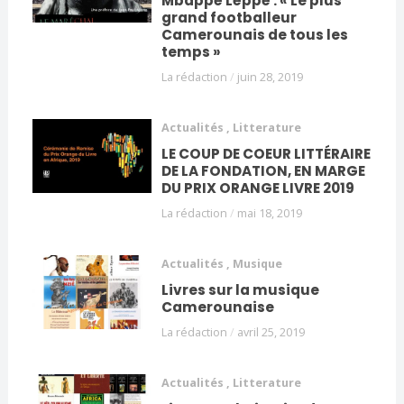
Mbappé Léppé : « Le plus
grand footballeur
Camerounais de tous les
temps »
La rédaction
/
juin 28, 2019
Actualités
,
Litterature
LE COUP DE COEUR LITTÉRAIRE
DE LA FONDATION, EN MARGE
DU PRIX ORANGE LIVRE 2019
La rédaction
/
mai 18, 2019
Actualités
,
Musique
Livres sur la musique
Camerounaise
La rédaction
/
avril 25, 2019
Actualités
,
Litterature