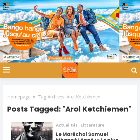
Homepage
»
Tag Archives: Arol Ketchiemen
Posts Tagged: "Arol Ketchiemen"
Actualités
,
Litterature
Le Maréchal Samuel