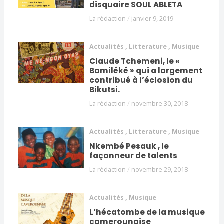
disquaire SOUL ABLETA
La rédaction
/
janvier 9, 2019
Actualités
,
Litterature
,
Musique
Claude Tchemeni, le «
Bamiléké » qui a largement
contribué à l’éclosion du
Bikutsi.
La rédaction
/
novembre 30, 2018
Actualités
,
Litterature
,
Musique
Nkembé Pesauk , le
façonneur de talents
La rédaction
/
novembre 29, 2018
Actualités
,
Musique
L’hécatombe de la musique
camerounaise